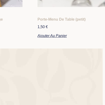
ge
Porte-Menu De Table (petit)
1,50
€
Ajouter Au Panier