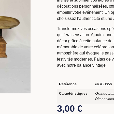
invités et sublimer vos tables d
décorations personnalisées, offr
embellir votre événement. En op
choisissez l’authenticité et un
Transformez vos occasions spéc
qui fera sensation. Ajoutez une 
décor grâce à cette balance de 
mémorable de votre célébration.
atmosphère qui évoque le passé
festivités modernes. Faites de
avec notre balance vintage.
Référence
MOBD050
Caractéristiques
Grande bal
Dimensions
3,00
€