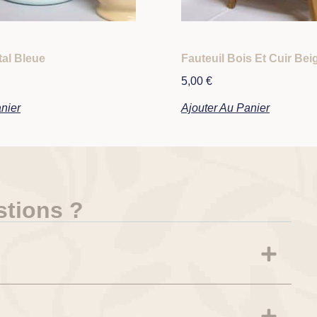
tal Bleue
Fauteuil Bois Et Cuir Bei
5,00
€
nier
Ajouter Au Panier
stions ?