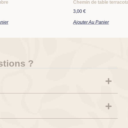
mbre
Chemin de table terracot
3,00
€
nier
Ajouter Au Panier
stions ?