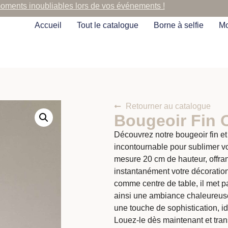
moments inoubliables lors de vos événements !
Accueil
Tout le catalogue
Borne à selfie
Mo
Retourner au catalogue
Bougeoir Fin 
Découvrez notre bougeoir fin et
incontournable pour sublimer 
mesure 20 cm de hauteur, offra
instantanément votre décoration
comme centre de table, il met p
ainsi une ambiance chaleureuse 
une touche de sophistication, 
Louez-le dès maintenant et tra