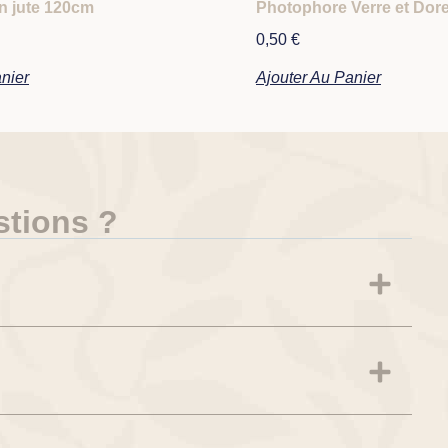
n jute 120cm
Photophore Verre et Dor
0,50
€
nier
Ajouter Au Panier
stions ?