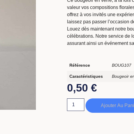
Ce bougeoir en verre, à la fois 
valeur vos compositions florales
offrez à vos invités une expérie
laissez pas passer l’occasion 
Louez dès maintenant notre bouge
célébrations. Notre service de l
assurant ainsi un événement san
Référence
BOUG107
Caractéristiques
Bougeoir en
0,50
€
Ajouter Au Pan