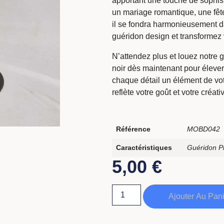
apportant une touche de sophist
un mariage romantique, une fêt
il se fondra harmonieusement d
guéridon design et transformez
N’attendez plus et louez notre 
noir dès maintenant pour élever 
chaque détail un élément de vot
reflète votre goût et votre créativ
Référence
MOBD042
Caractéristiques
Guéridon Pl
5,00
€
Ajouter Au Pan