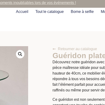
moments inoubliables lors de vos événements !
Accueil
Tout le catalogue
Borne à selfie
Mo
Retourner au catalogue
Guéridon plat
Découvrez notre guéridon avec p
pièce maîtresse idéale pour su
hauteur de 40cm, ce mobilier él
répondre à tous vos besoins déc
fait l’élément parfait pour accue
raffinés ou même pour servir d
Ce guéridon est non seulement 