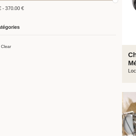
€
-
370.00
€
tégories
Ch
Mé
Loc