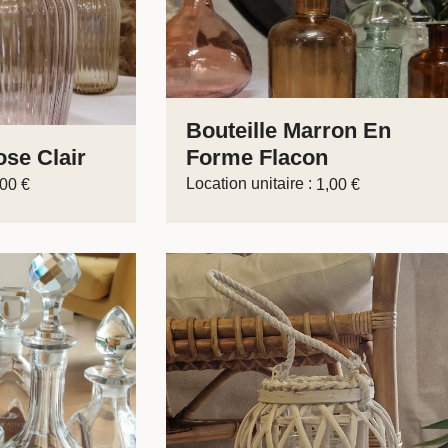
Bouteille Marron En
se Clair
Forme Flacon
Location unitaire :
,00
€
1,00
€