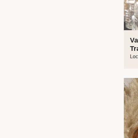
Va
Tr
Loc