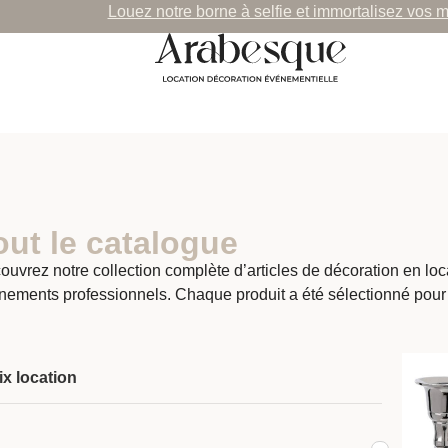
Louez notre borne à selfie et immortalisez vos 
out le catalogue
ouvrez notre collection complète d’articles de décoration en lo
nements professionnels. Chaque produit a été sélectionné pour
ix location