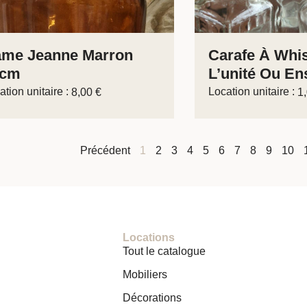
me Jeanne Marron
Carafe À Whi
2cm
L’unité Ou En
ation unitaire :
Location unitaire :
8,00
€
1
Précédent
1
2
3
4
5
6
7
8
9
10
Locations
Tout le catalogue
Mobiliers
Décorations