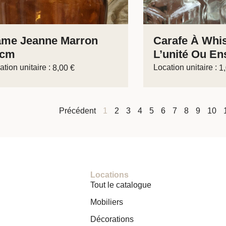
me Jeanne Marron
Carafe À Whi
2cm
L’unité Ou En
ation unitaire :
Location unitaire :
8,00
€
1
Précédent
1
2
3
4
5
6
7
8
9
10
Locations
Tout le catalogue
Mobiliers
Décorations