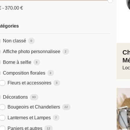
€
-
370.00
€
tégories
Non classé
0
Ch
Affiche photo personnalisee
2
Mé
Borne à selfie
3
Loc
Composition florales
3
Fleurs et accessoires
3
Décorations
93
Bougeoirs et Chandeliers
22
Lanternes et Lampes
7
Paniers et autres
12