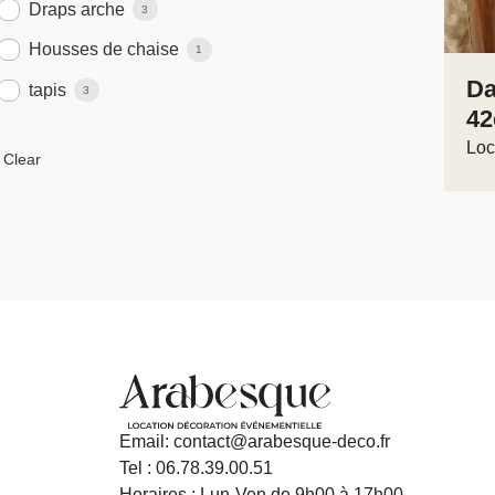
Draps arche
3
Housses de chaise
1
Da
tapis
3
4
Loc
Email: contact@arabesque-deco.fr
Tel : 06.78.39.00.51
Horaires : Lun-Ven de 9h00 à 17h00