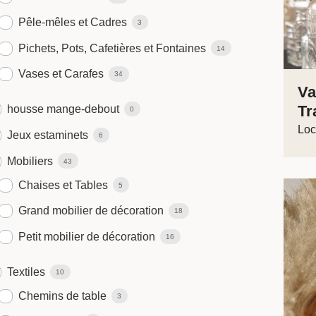
Pêle-mêles et Cadres
3
Pichets, Pots, Cafetières et Fontaines
14
Vases et Carafes
34
Va
Tr
housse mange-debout
0
Loc
Jeux estaminets
6
Mobiliers
43
Chaises et Tables
5
Grand mobilier de décoration
18
Petit mobilier de décoration
16
Textiles
10
Chemins de table
3