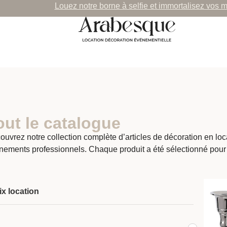
Louez notre borne à selfie et immortalisez vos 
out le catalogue
ouvrez notre collection complète d’articles de décoration en lo
nements professionnels. Chaque produit a été sélectionné pour
ix location