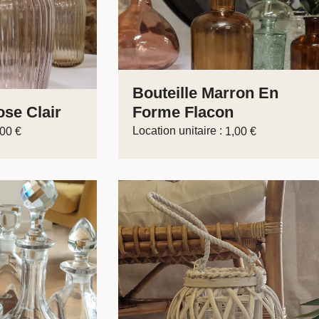
Bouteille Marron En
se Clair
Forme Flacon
Location unitaire :
,00
€
1,00
€