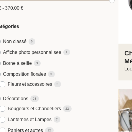
€
-
370.00
€
tégories
Non classé
0
Ch
Affiche photo personnalisee
2
Mé
Borne à selfie
3
Loc
Composition florales
3
Fleurs et accessoires
3
Décorations
93
Bougeoirs et Chandeliers
22
Lanternes et Lampes
7
Paniers et autres
12