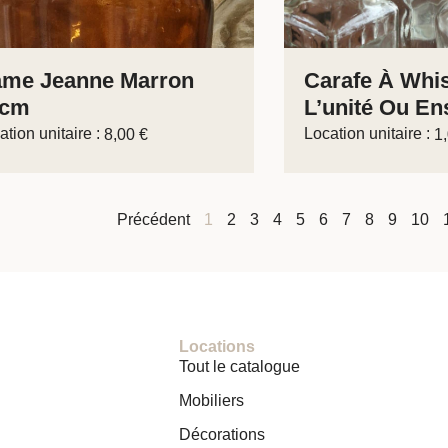
me Jeanne Marron
Carafe À Whi
2cm
L’unité Ou En
ation unitaire :
Location unitaire :
8,00
€
1
Précédent
1
2
3
4
5
6
7
8
9
10
Locations
Tout le catalogue
Mobiliers
Décorations