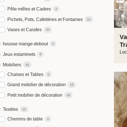
Pêle-mêles et Cadres
3
Pichets, Pots, Cafetières et Fontaines
14
Vases et Carafes
34
Va
Tr
housse mange-debout
0
Loc
Jeux estaminets
6
Mobiliers
43
Chaises et Tables
5
Grand mobilier de décoration
18
Petit mobilier de décoration
16
Textiles
10
Chemins de table
3