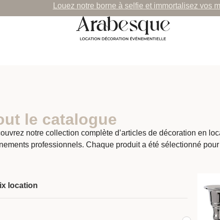
Louez notre borne à selfie et immortalisez vos 
out le catalogue
ouvrez notre collection complète d’articles de décoration en lo
nements professionnels. Chaque produit a été sélectionné pour
ix location