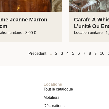
me Jeanne Marron
Carafe À Whi
2cm
L’unité Ou En
ation unitaire :
Location unitaire :
8,00
€
1
Précédent
1
2
3
4
5
6
7
8
9
10
Locations
Tout le catalogue
Mobiliers
Décorations