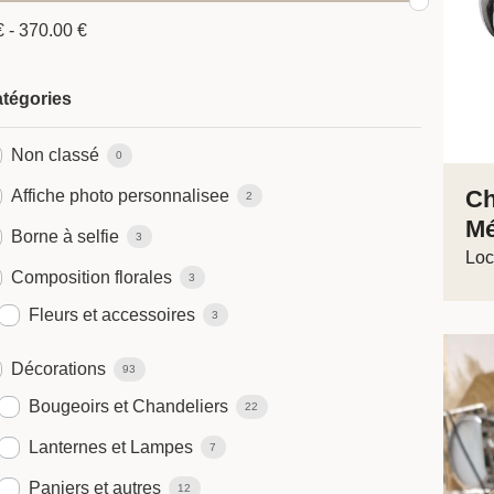
€
-
370.00
€
tégories
Non classé
0
Ch
Affiche photo personnalisee
2
Mé
Borne à selfie
3
Loc
Composition florales
3
Fleurs et accessoires
3
Décorations
93
Bougeoirs et Chandeliers
22
Lanternes et Lampes
7
Paniers et autres
12