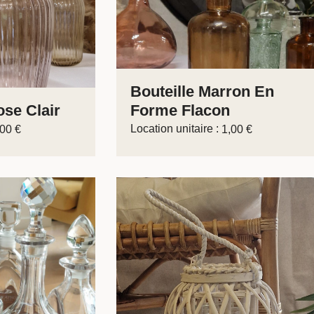
Bouteille Marron En
se Clair
Forme Flacon
Location unitaire :
,00
€
1,00
€