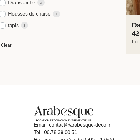
Draps arche
3
Housses de chaise
1
Da
tapis
3
4
Loc
Email: contact@arabesque-deco.fr
Tel : 06.78.39.00.51
Horaires : Lun-Ven de 9h00 à 17h00