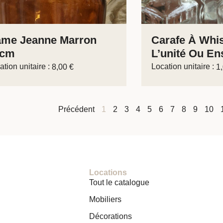
me Jeanne Marron
Carafe À Whi
2cm
L’unité Ou En
ation unitaire :
Location unitaire :
8,00
€
1
Précédent
1
2
3
4
5
6
7
8
9
10
Locations
Tout le catalogue
Mobiliers
Décorations