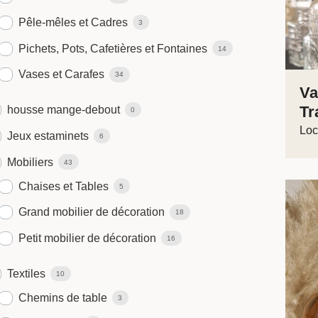
Pêle-mêles et Cadres
3
Pichets, Pots, Cafetières et Fontaines
14
Vases et Carafes
34
Va
Tr
housse mange-debout
0
Loc
Jeux estaminets
6
Mobiliers
43
Chaises et Tables
5
Grand mobilier de décoration
18
Petit mobilier de décoration
16
Textiles
10
Chemins de table
3