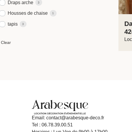
Draps arche
3
Housses de chaise
1
Da
tapis
3
4
Loc
Email: contact@arabesque-deco.fr
Tel : 06.78.39.00.51
Horaires : Lun-Ven de 9h00 à 17h00