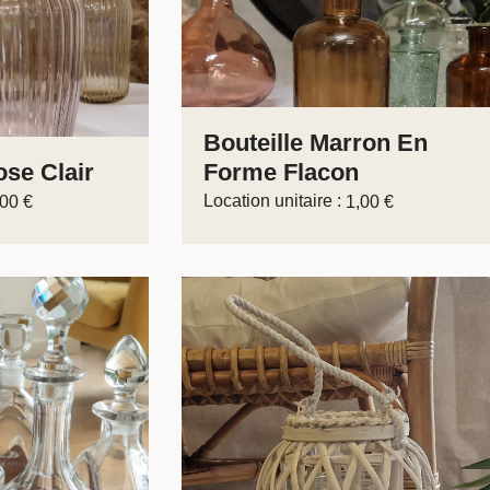
Bouteille Marron En
se Clair
Forme Flacon
Location unitaire :
,00
€
1,00
€