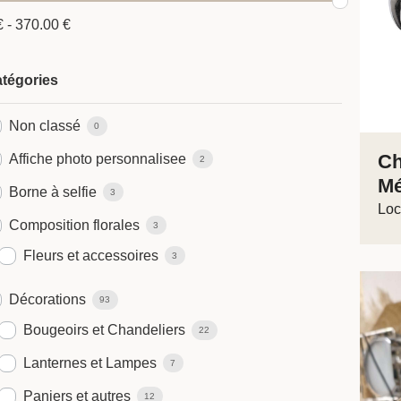
€
-
370.00
€
tégories
Non classé
0
Ch
Affiche photo personnalisee
2
Mé
Borne à selfie
3
Loc
Composition florales
3
Fleurs et accessoires
3
Décorations
93
Bougeoirs et Chandeliers
22
Lanternes et Lampes
7
Paniers et autres
12