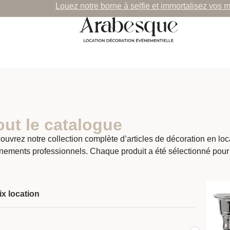
Louez notre borne à selfie et immortalisez vos 
out le catalogue
ouvrez notre collection complète d’articles de décoration en lo
nements professionnels. Chaque produit a été sélectionné pour
ix location