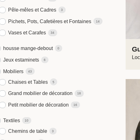
Pêle-mêles et Cadres
3
Pichets, Pots, Cafetières et Fontaines
14
Vases et Carafes
34
Gu
housse mange-debout
0
Loc
Jeux estaminets
6
Mobiliers
43
Chaises et Tables
5
Grand mobilier de décoration
18
Petit mobilier de décoration
16
Textiles
10
Chemins de table
3