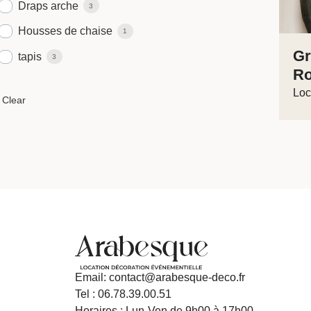
Draps arche
3
Housses de chaise
1
Gr
tapis
3
R
Loc
Email: contact@arabesque-deco.fr
Tel : 06.78.39.00.51
Horaires : Lun-Ven de 9h00 à 17h00