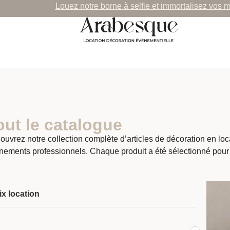
Louez notre borne à selfie et immortalisez vos 
out le catalogue
ouvrez notre collection complète d’articles de décoration en lo
nements professionnels. Chaque produit a été sélectionné pour
ix location