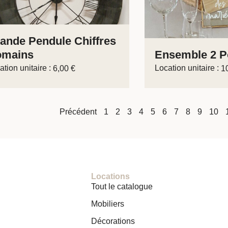
ande Pendule Chiffres
omains
Ensemble 2 P
ation unitaire :
Location unitaire :
6,00
€
1
Précédent
1
2
3
4
5
6
7
8
9
10
Locations
Tout le catalogue
Mobiliers
Décorations