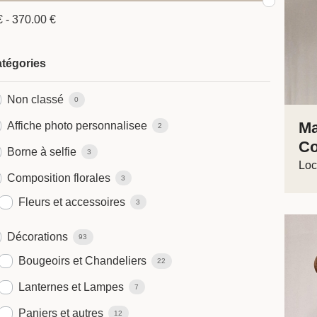
€
-
370.00
€
tégories
Non classé
0
Ma
Affiche photo personnalisee
2
Co
Borne à selfie
3
Loc
Composition florales
3
Fleurs et accessoires
3
Décorations
93
Bougeoirs et Chandeliers
22
Lanternes et Lampes
7
Paniers et autres
12